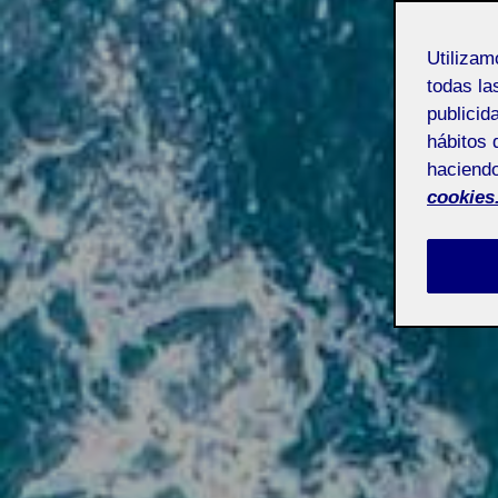
Utiliza
todas la
publicid
hábitos 
haciendo
cookies