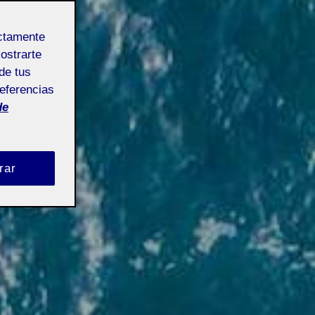
ectamente
mostrarte
de tus
referencias
de
rar